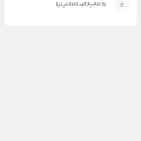
މަގޭ ކައުންސިލް ޔޫޒަރ މެނުއަލް އަދި ގައިޑް