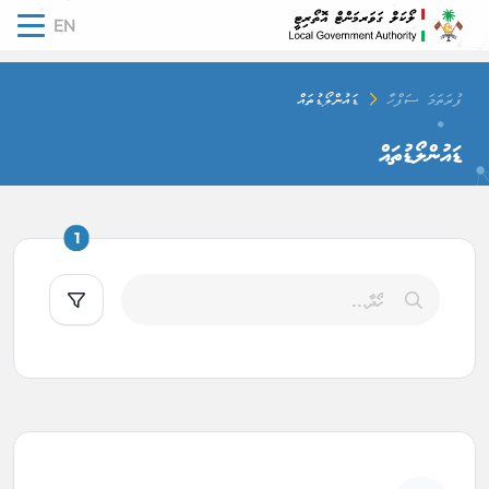
EN
tion
ފުރަތަމަ ސަފްހާ
ޑައުންލޯޑުތައް
ޑައުންލޯޑުތައް
ilters count
1