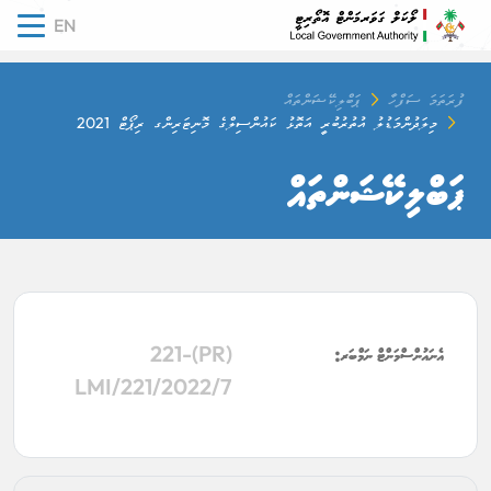
EN
tion
ފުރަތަމަ ސަފްހާ
ޕަބްލިކޭޝަންތައް
މިލަދުންމަޑުލު އުތުރުބުރީ އަތޮޅު ކައުންސިލްގެ މޮނިޓަރިންގ ރިޕޯޓް 2021
ޕަބްލިކޭޝަންތައް
އެނައުންސްމަންޓް ނަމްބަރ:
(PR)221-
LMI/221/2022/7