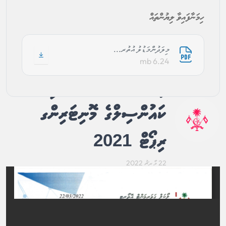
ހިމަނާފައިވާ ލިޔުންތައް
މިލަދުންމަޑުލު އުތުރ...
6.24 mb
މިލަދުންމަޑުލު އުތުރުބުރީ އަތޮޅު
ކައުންސިލްގެ މޮނިޓަރިންގ
ރިޕޯޓް 2021
22 މާރިޗު 2022