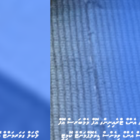
ލޯކަލް ގަވަރމަންޓް އޮތޯރިޓީގެ ރައީސްގެ މަޤާމަށް މިނިސްޓަރ