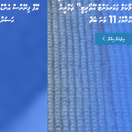
އޮފް ފިނޭންސް އެންޑް ޕަބްލިކް އެންޓަރޕްރައިޒަސް އަލްފާޟިލް
ޙަސަން ޒަރީރު ޢައްޔަން ކުރައްވައިފި
އިތުރަށް ކިޔާލާ